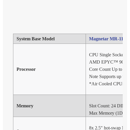
System Base Model
Magnetar MR-1112U
CPU Single Socket S
AMD EPYC™ 9004 Ser
Processor
Core Count Up to 12
Note Supports up to
*Air Cooled CPUs wit
Memory
Slot Count: 24 DIMM 
Max Memory (1DPC)
8x 2.5" hot-swap N