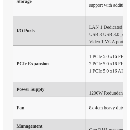
Storage
support with additiona
LAN 1 Dedicated IP
I/O Ports
USB 3 USB 3.0 port(s) 
Video 1 VGA port(s)
1 PCIe 5.0 x16 FH, 6.
PCIe Expansion
2 PCIe 5.0 x16 FH, 10
1 PCIe 5.0 x16 AIOM 
Power Supply
1200W Redundant Tit
Fan
8x 4cm heavy duty fan
Management
One RJ45 management