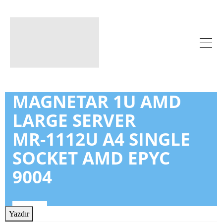
MAGNETAR 1U AMD
LARGE SERVER
MR-1112U A4 SINGLE
SOCKET AMD EPYC
9004
Yazdır