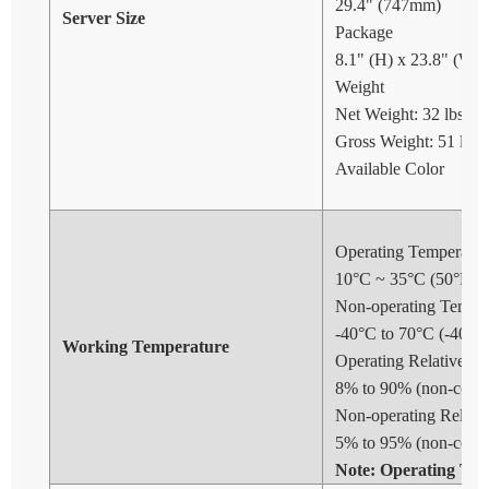
29.4" (747mm)
Server Size
Package
8.1" (H) x 23.8" (W) 
Weight
Net Weight: 32 lbs (1
Gross Weight: 51 lbs 
Available Color
Operating Temperatur
10°C ~ 35°C (50°F ~ 
Non-operating Temper
-40°C to 70°C (-40°F 
Working Temperature
Operating Relative Hu
8% to 90% (non-cond
Non-operating Relati
5% to 95% (non-cond
Note: Operating Tem