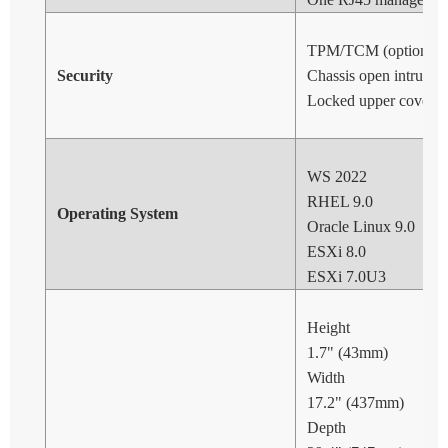
TPM/TCM (optional)
Security
Chassis open intrusion
Locked upper cover of
WS 2022
RHEL 9.0
Operating System
Oracle Linux 9.0
ESXi 8.0
ESXi 7.0U3
Height
1.7" (43mm)
Width
17.2" (437mm)
Depth