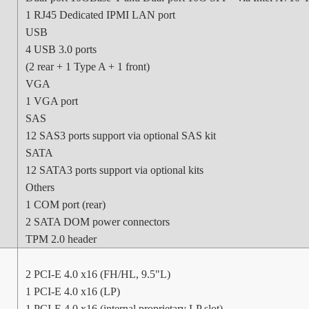
1 RJ45 Dedicated IPMI LAN port
USB
4 USB 3.0 ports
(2 rear + 1 Type A + 1 front)
VGA
1 VGA port
SAS
12 SAS3 ports support via optional SAS kit
SATA
12 SATA3 ports support via optional kits
Others
1 COM port (rear)
2 SATA DOM power connectors
TPM 2.0 header
2 PCI-E 4.0 x16 (FH/HL, 9.5"L)
1 PCI-E 4.0 x16 (LP)
1 PCI-E 4.0 x16 (internal proprietary LP slot)