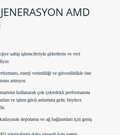
. JENERASYON AMD
İ
e sahip işlemcileriyle şirketlerin ve veri
diyor.
rmans, enerji verimliliği ve güvenilirlikle öne
nsını artırıyor.
risini kullanarak çok çekirdekli performansta
zları ve işlem gücü anlamına gelir, böylece
ir.
e katlayarak depolama ve ağ bağlantıları için geniş
işlemcilerini daha güvenli hale getirir.