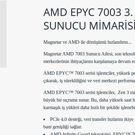
AMD EPYC 7003 3
SUNUCU MİMARİS
Magnetar ve AMD ile dönüşümü hızlandırın...
Magnetar AMD 7003 Sunucu Ailesi, son teknolojiy
merkezlerinin ihtiyaçlarını karşılamaya devam e
AMD EPYC™ 7003 serisi işlemciler, yüksek perfo
çıkarak, iş sürekliliğini ve veri merkezi performa
AMD EPYC™ 7003 serisi işlemciler, Zen 3 mima
büyük bir sıçrama sunar. Bu, daha yüksek saat hı
karmaşık iş yükleri daha hızlı bir şekilde işlenebil
PCIe 4.0 desteği, veri transfer hızlarını ikiy
bant genişliği sağlar.
AMD Infinity Guard teknolojisi, EPYC™ 7003 