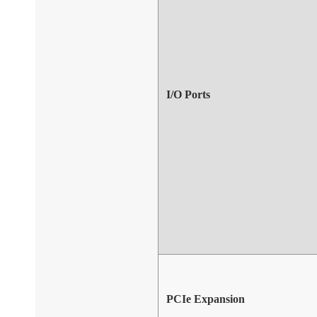
I/O Ports
PCIe Expansion