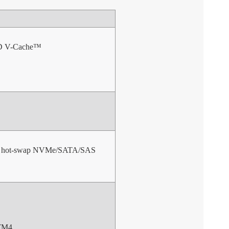
3D V-Cache™
.5" hot-swap NVMe/SATA/SAS
-TM4