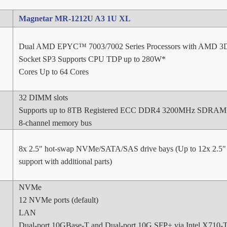
Magnetar MR-1212U A3 1U XL
Dual AMD EPYC™ 7003/7002 Series Processors with AMD 
Socket SP3 Supports CPU TDP up to 280W*
Cores Up to 64 Cores
32 DIMM slots
Supports up to 8TB Registered ECC DDR4 3200MHz SDRAM
8-channel memory bus
8x 2.5" hot-swap NVMe/SATA/SAS drive bays (Up to 12x 2
support with additional parts)
NVMe
12 NVMe ports (default)
LAN
Dual-port 10GBase-T and Dual-port 10G SFP+ via Intel X710