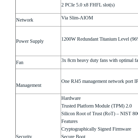
2 PCIe 5.0 x8 FHFL slot(s)
Via Slim-AIOM
Network
1200W Redundant Titanium Level (96
Power Supply
3x 8cm heavy duty fans with optimal fa
Fan
One RJ45 management network port I
Management
Hardware
Trusted Platform Module (TPM) 2.0
Silicon Root of Trust (RoT) – NIST 8
Features
Cryptographically Signed Firmware
Security
Secure Boot