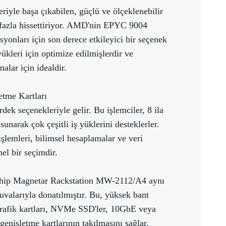
riyle başa çıkabilen, güçlü ve ölçeklenebilir
a fazla hissettiriyor. AMD'nin EPYC 9004
asyonları için son derece etkileyici bir seçenek
yükleri için optimize edilmişlerdir ve
alar için idealdir.
tme Kartları
ek seçenekleriyle gelir. Bu işlemciler, 8 ila
unarak çok çeşitli iş yüklerini desteklerler.
şlemleri, bilimsel hesaplamalar ve veri
el bir seçimdir.
hip Magnetar Rackstation MW-2112/A4 aynı
alarıyla donatılmıştır. Bu, yüksek bant
 grafik kartları, NVMe SSD'ler, 10GbE veya
nişletme kartlarının takılmasını sağlar.