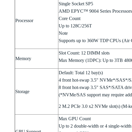
Single Socket SP5
AMD EPYC™ 9004 Series Processors
Core Count
Processor
Up to 128C/256T
Note
Supports up to 360W TDP CPUs (Air 
Slot Count: 12 DIMM slots
Memory
Max Memory (1DPC): Up to 3TB 4
Default: Total 12 bay(s)
4 front hot-swap 3.5" NVMe*/SAS*/S
8 front hot-swap 3.5" SAS*/SATA driv
Storage
(*NVMe/SAS support may require additi
2 M.2 PCIe 3.0 x2 NVMe slot(s) (M-k
Max GPU Count
Up to 2 double-width or 4 single-widt
GPU Support