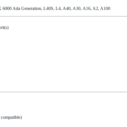
6000 Ada Generation, L40S, L4, A40, A30, A16, A2, A100
rt(s)
 compatible)