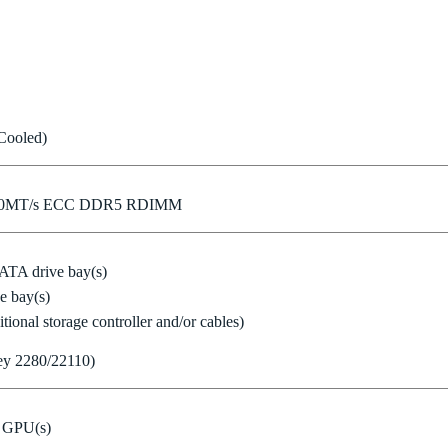
Cooled)
800MT/s ECC DDR5 RDIMM
ATA drive bay(s)
e bay(s)
onal storage controller and/or cables)
ey 2280/22110)
h GPU(s)