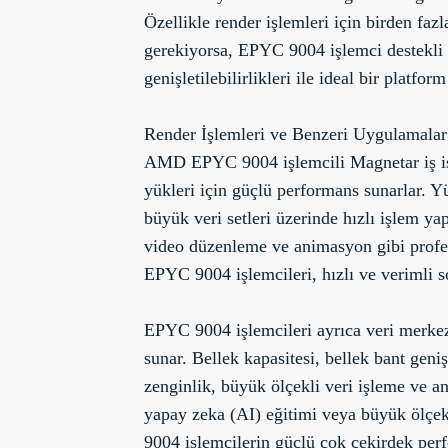
Özellikle render işlemleri için birden fa
gerekiyorsa, EPYC 9004 işlemci destek
genişletilebilirlikleri ile ideal bir platform
Render İşlemleri ve Benzeri Uygulamalar
AMD EPYC 9004 işlemcili Magnetar iş ista
yükleri için güçlü performans sunarlar. Yü
büyük veri setleri üzerinde hızlı işlem y
video düzenleme ve animasyon gibi profe
EPYC 9004 işlemcileri, hızlı ve verimli so
EPYC 9004 işlemcileri ayrıca veri merkezi 
sunar. Bellek kapasitesi, bellek bant geni
zenginlik, büyük ölçekli veri işleme ve an
yapay zeka (AI) eğitimi veya büyük ölçe
9004 işlemcilerin güçlü çok çekirdek perf