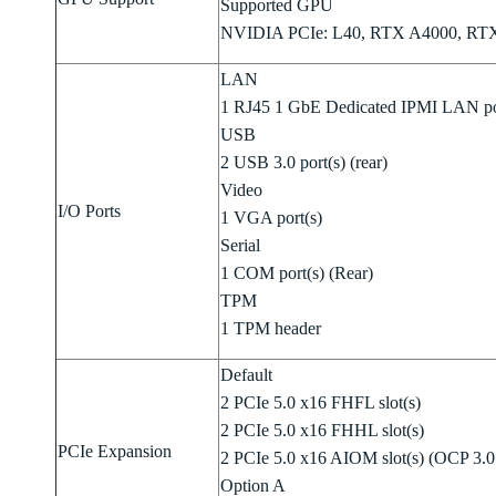
Supported GPU
NVIDIA PCIe: L40, RTX A4000, RTX 
LAN
1 RJ45 1 GbE Dedicated IPMI LAN po
USB
2 USB 3.0 port(s) (rear)
Video
I/O Ports
1 VGA port(s)
Serial
1 COM port(s) (Rear)
TPM
1 TPM header
Default
2 PCIe 5.0 x16 FHFL slot(s)
2 PCIe 5.0 x16 FHHL slot(s)
PCIe Expansion
2 PCIe 5.0 x16 AIOM slot(s) (OCP 3.0
Option A