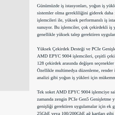
Günümüzde iş istasyonları, yoğun iş yükle
sistemler olma gerekliliğini giderek dah
işlemcileri ile, yüksek performanslı iş ist
sunuyor. Bu işlemciler, çok çekirdekli iş 
genellikle yüksek talep gerektiren uygulam
Yüksek Çekirdek Desteği ve PCIe Genişle
AMD EPYC 9004 işlemcileri, çeşitli çekird
128 çekirdek arasında değişen seçenekler s
Özellikle multimedya düzenleme, render i
analizi gibi yoğun iş yükleri için mükemm
Tek soket AMD EPYC 9004 işlemciye sa
zamanda zengin PCIe Gen5 Genişletme yuv
genişliği gerektiren uygulamalar için ek
25GbE veya 100/200GbE ağ kartları gibi ge