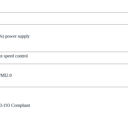
%) power supply
n speed control
PMI2.0
00-193 Compliant